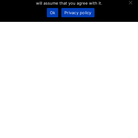
will assume that you agree with it.
Undisclosed
Undisclosed
Ok
Privacy policy
11 / 2025
11 / 2024
Acquired by
Raised from
Undisclosed
€ 6 000 000
07 / 2024
02 / 2024